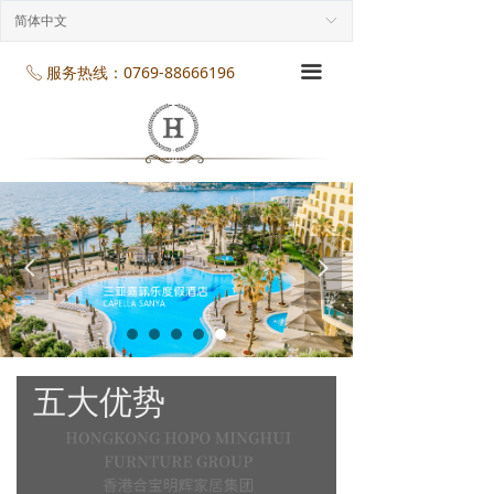
首页
简体中文
ꀅ
企业介绍
服务热线：0769-88666196
끀
ꂅ
工程案列
产品展示
项目服务
넳
넲
企业规模
企业资质
企业资讯
五大优势
联系我们