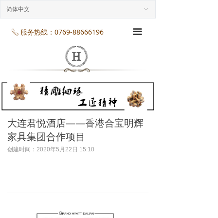
首页
简体中文
ꀅ
企业介绍
服务热线：0769-88666196
끀
ꂅ
工程案列
产品展示
项目服务
企业规模
大连君悦酒店——香港合宝明辉
家具集团合作项目
企业资质
创建时间：
2020年5月22日
15:10
企业资讯
联系我们