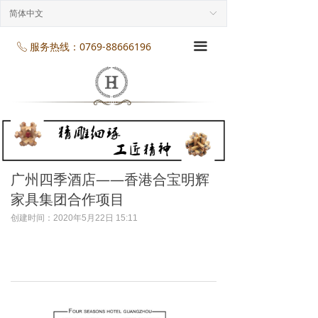
首页
简体中文
ꀅ
企业介绍
服务热线：0769-88666196
끀
ꂅ
工程案列
产品展示
项目服务
企业规模
广州四季酒店——香港合宝明辉
家具集团合作项目
企业资质
创建时间：
2020年5月22日
15:11
企业资讯
联系我们