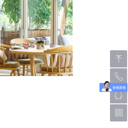
ꁸ
ꂅ
回到顶部
ꁗ
0769-88666196
ꀥ
QQ客服