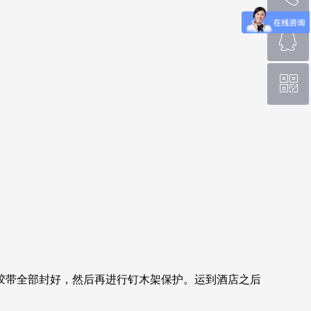
ꁗ
0769-88666196
ꀥ
QQ客服
微信二维码
胶带全部封好，然后再进行钉木架保护。运到酒店之后