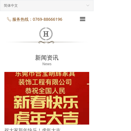
首页
简体中文
ꀅ
企业介绍
服务热线：0769-88666196
끀
ꂅ
工程案列
产品展示
新闻资讯
项目服务
News
企业规模
企业资质
企业资讯
联系我们
祝大家新年快乐！虎年大吉