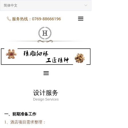
首页
简体中文
ꀅ
企业介绍
服务热线：0769-88666196
끀
ꂅ
工程案列
产品展示
项目服务
企业规模
끀
企业资质
设计服务
企业资讯
Design Services
联系我们
一、前期准备工作
1、酒店项目需求整理：