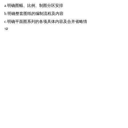
a.明确图幅、比例、制图分区安排
b.明确整套图纸的编制流程及内容
c.明确平面图系列的各项具体内容及合并省略情
况
d.明确立面图在平面中的具体索引
东莞市合宝明辉家具装饰工程有限公司
0769-88666196
hpmh@hkhpmh.com
广东省东莞市大岭山镇金桔村大畔田路南
客服热线