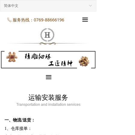
首页
简体中文
ꀅ
企业介绍
服务热线：0769-88666196
끀
ꂅ
工程案列
产品展示
项目服务
企业规模
끀
企业资质
运输安装服务
企业资讯
Transportation and installation services
联系我们
一、物流/送货：
1、仓库接单：